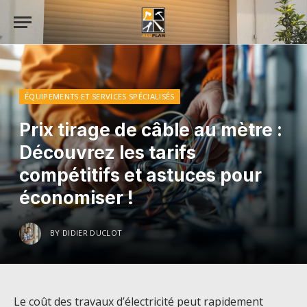
ÉQUIPEMENTS ET SERVICES SPÉCIALISÉS
Prix tirage de câble au mètre :
Découvrez les tarifs
compétitifs et astuces pour
économiser !
BY
DIDIER DUCLOT
Le coût des travaux d’électricité peut rapidement