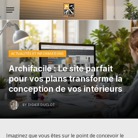
ACTUALITÉS ET INFORMATIONS
Archifacile : Le site parfait
pour vos plans transforme la
conception de vos intérieurs
BY
DIDIER DUCLOT
Imaginez que vous êtes sur le point de concevoir le