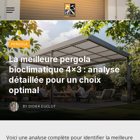
PERGOLA
La meilleure pergola
bioclimatique 4×3 : analyse
détaillée pour un choix
optimal
BY
DIDIER DUCLOT
Voici une analyse complète pour identifier la meilleure