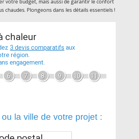
r votre budget, mais aussi de garantir le confort
us chaudes. Plongeons dans les détails essentiels !
à chaleur
ndez
3 devis comparatifs
aux
tre région.
 sans engagement.
6
7
8
9
10
11
ou la ville de votre projet :