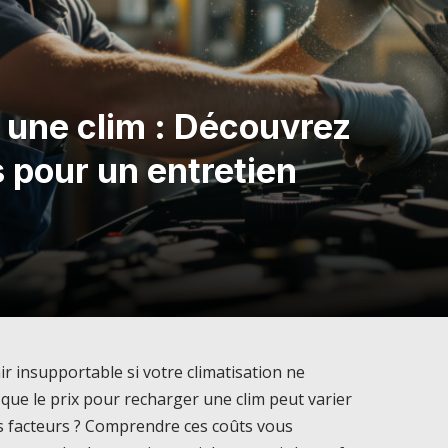
 une clim : Découvrez
s pour un entretien
r insupportable si votre climatisation ne
que le prix pour recharger une clim peut varier
s facteurs ? Comprendre ces coûts vous