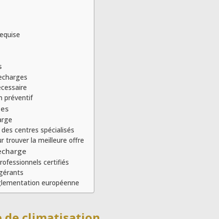
requise
s
echarges
écessaire
n préventif
les
arge
des centres spécialisés
r trouver la meilleure offre
recharge
ofessionnels certifiés
igérants
églementation européenne
 de climatisation