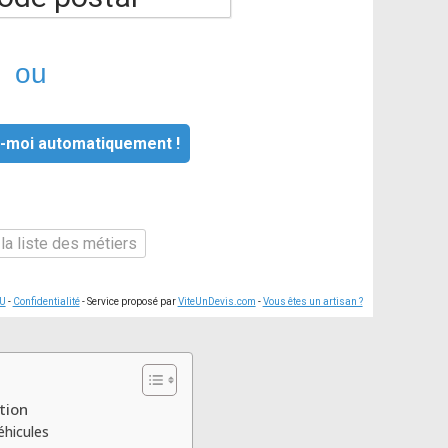
ou
-moi automatiquement !
la liste des métiers
U
-
Confidentialité
- Service proposé par
ViteUnDevis.com
-
Vous êtes un artisan ?
tion
éhicules