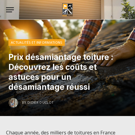
ACTUALITÉS ET INFORMATIONS
Prix désamiantage toiture :
Découvrez les coûts et
astuces pour un
désamiantage réussi
BY
DIDIER DUCLOT
Chaque année, des milliers de toitures en France