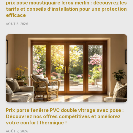
prix pose moustiquaire leroy merlin : découvrez les
tarifs et conseils d’installation pour une protection
efficace
AOÛT 8, 2026
Prix porte fenêtre PVC double vitrage avec pose :
Découvrez nos offres compétitives et améliorez
votre confort thermique !
AOÛT 7, 2026