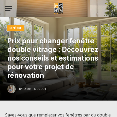
FENÊTRE
Prix pour changer fenêtre
double vitrage : Découvrez
nos conseils et estimations
pour votre projet de
rénovation
BY
DIDIER DUCLOT
Savez-vous que remplacer vos fenêtres par du double