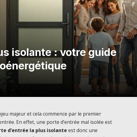
us isolante : votre guide
coénergétique
enjeu majeur et cela commence par le premier
entrée. En effet, une porte d’entrée mal isolée est
te d’entrée la plus isolante
est donc une