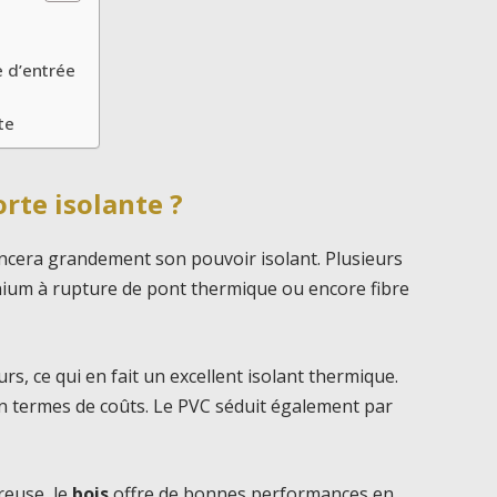
e d’entrée
te
rte isolante ?
encera grandement son pouvoir isolant. Plusieurs
minium à rupture de pont thermique ou encore fibre
, ce qui en fait un excellent isolant thermique.
n termes de coûts. Le PVC séduit également par
reuse, le
bois
offre de bonnes performances en