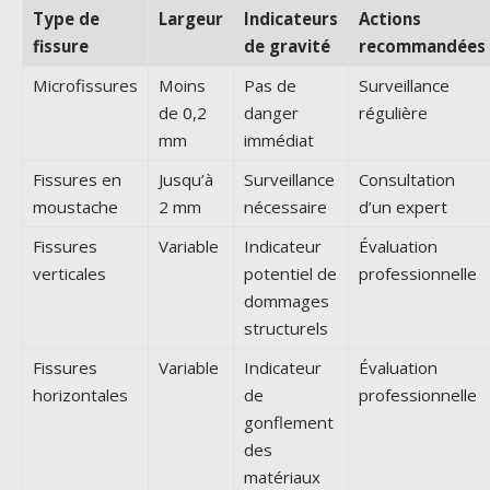
Type de
Largeur
Indicateurs
Actions
fissure
de gravité
recommandées
Microfissures
Moins
Pas de
Surveillance
de 0,2
danger
régulière
mm
immédiat
Fissures en
Jusqu’à
Surveillance
Consultation
moustache
2 mm
nécessaire
d’un expert
Fissures
Variable
Indicateur
Évaluation
verticales
potentiel de
professionnelle
dommages
structurels
Fissures
Variable
Indicateur
Évaluation
horizontales
de
professionnelle
gonflement
des
matériaux