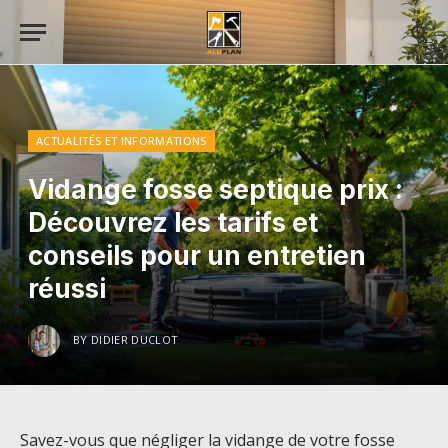
ACTUALITÉS ET INFORMATIONS
Vidange fosse septique prix :
Découvrez les tarifs et
conseils pour un entretien
réussi
BY
DIDIER DUCLOT
Savez-vous que négliger la vidange de votre fosse