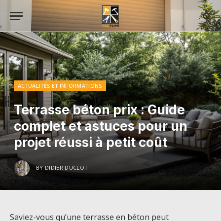
ACTUALITÉS ET INFORMATIONS
Terrasse béton prix : Guide
complet et astuces pour un
projet réussi à petit coût
BY
DIDIER DUCLOT
Saviez-vous qu’une terrasse en béton peut