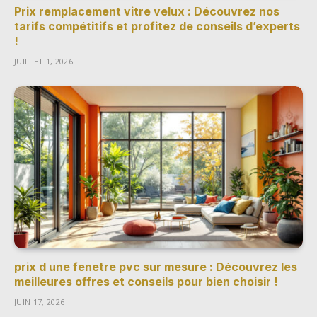
Prix remplacement vitre velux : Découvrez nos
tarifs compétitifs et profitez de conseils d’experts
!
JUILLET 1, 2026
prix d une fenetre pvc sur mesure : Découvrez les
meilleures offres et conseils pour bien choisir !
JUIN 17, 2026