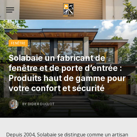
FENÊTRE
Solabaie un fabricant de
fenêtre et de porte d’entrée :
Produits haut de gamme pour
votre confort et sécurité
BY
DIDIER DUCLOT
Depuis 2004, Solabaie se distingue comme un artisan