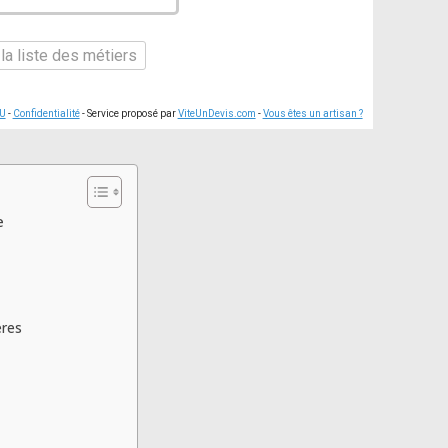
la liste des métiers
U
-
Confidentialité
- Service proposé par
ViteUnDevis.com
-
Vous êtes un artisan ?
e
ères