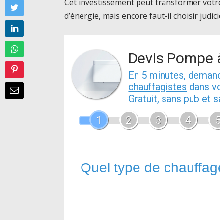
Cet investissement peut transformer votre
d’énergie, mais encore faut-il choisir judi
Devis Pompe à
En 5 minutes, dema
chauffagistes
dans vo
Gratuit, sans pub et
1
2
3
4
Quel type de chauffag