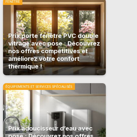
FENÊTRE
Prix porte fenêtre PVC double
vitrage avec pose : Découvrez
nos offres compétitives et
améliorez votre confort
thermique !
ÉQUIPEMENTS ET SERVICES SPÉCIALISÉS
Prix adoucisseur d’eau avec
pose : Découvrez nos offres