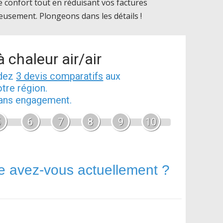
 confort tout en réduisant vos factures
cieusement. Plongeons dans les détails !
 chaleur air/air
ndez
3 devis comparatifs
aux
tre région.
 sans engagement.
5
6
7
8
9
10
e avez-vous actuellement ?