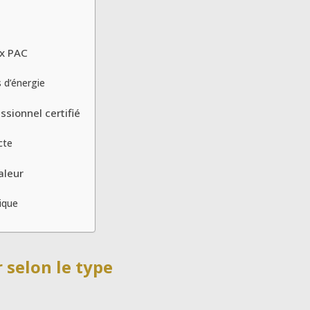
ux PAC
 d’énergie
ssionnel certifié
cte
aleur
tique
 selon le type