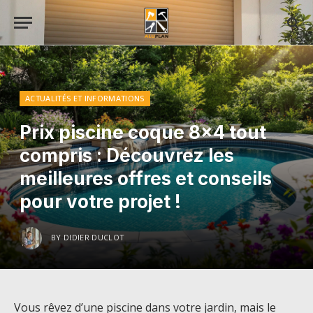
ACTUALITÉS ET INFORMATIONS
Prix piscine coque 8×4 tout
compris : Découvrez les
meilleures offres et conseils
pour votre projet !
BY
DIDIER DUCLOT
Vous rêvez d’une piscine dans votre jardin, mais le