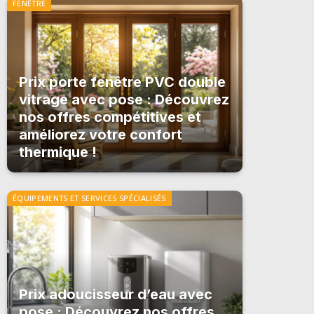
FENÊTRE
Prix porte fenêtre PVC double
vitrage avec pose : Découvrez
nos offres compétitives et
améliorez votre confort
thermique !
ÉQUIPEMENTS ET SERVICES SPÉCIALISÉS
Prix adoucisseur d’eau avec
pose : Découvrez nos offres