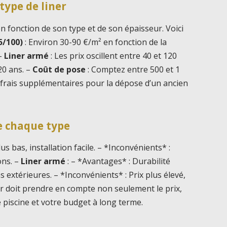
type de liner
en fonction de son type et de son épaisseur. Voici
5/100)
: Environ 30-90 €/m² en fonction de la
 –
Liner armé
: Les prix oscillent entre 40 et 120
20 ans. –
Coût de pose
: Comptez entre 500 et 1
 frais supplémentaires pour la dépose d’un ancien
e chaque type
us bas, installation facile. – *Inconvénients* :
ons. –
Liner armé
: – *Avantages* : Durabilité
 extérieures. – *Inconvénients* : Prix plus élevé,
ner doit prendre en compte non seulement le prix,
e piscine et votre budget à long terme.