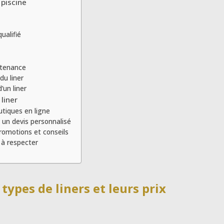
 piscine
ualifié
ntenance
du liner
’un liner
 liner
utiques en ligne
r un devis personnalisé
omotions et conseils
 à respecter
types de liners et leurs prix