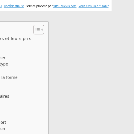
U
-
Confidentialité
- Service proposé par
ViteUnDevis.com
-
Vous êtes un artisan ?
s et leurs prix
ner
type
e la forme
aires
port
ion