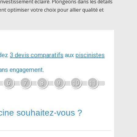
 investissement éclairé. Plongeons dans les détails
nt optimiser votre choix pour allier qualité et
ndez
3 devis comparatifs
aux
piscinistes
 sans engagement.
6
7
8
9
10
11
cine souhaitez-vous ?