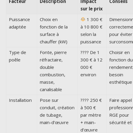
Facteur
Description
Impact
Conseils
sur le prix
Puissance
Choix en
1 300 €
Dimension
adaptée
fonction de la
à 10 800 €
correcteme
surface à
selon la
pour éviter
chauffer (kW)
puissance
surconsom
Type de
Fonte, pierre
???? De 1
Choisir en
poêle
réfractaire,
300 € à 12
fonction du
double
000 €
rendement
combustion,
environ
besoin
masse,
esthétique
canalisable
Installation
Pose sur
???? 250 €
Faire appel
conduit, création
à 500 €
profession
de tubage,
par mètre
RGE pour
main-d’œuvre
+ main-
sécurité et
d’œuvre