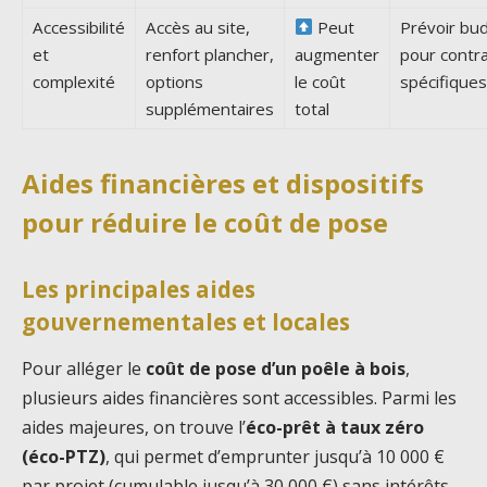
Accessibilité
Accès au site,
Peut
Prévoir bu
et
renfort plancher,
augmenter
pour contr
complexité
options
le coût
spécifiques
supplémentaires
total
Aides financières et dispositifs
pour réduire le coût de pose
Les principales aides
gouvernementales et locales
Pour alléger le
coût de pose d’un poêle à bois
,
plusieurs aides financières sont accessibles. Parmi les
aides majeures, on trouve l’
éco-prêt à taux zéro
(éco-PTZ)
, qui permet d’emprunter jusqu’à 10 000 €
par projet (cumulable jusqu’à 30 000 €) sans intérêts,