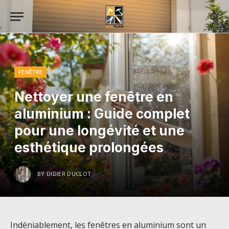
FENÊTRE
Nettoyer une fenêtre en
aluminium : Guide complet
pour une longévité et une
esthétique prolongées
BY
DIDIER DUCLOT
Indéniablement, les fenêtres en aluminium sont un