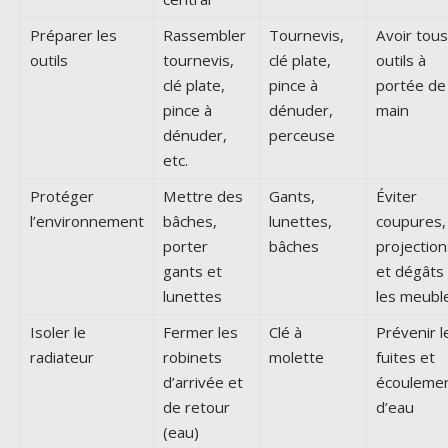
Préparer les
Rassembler
Tournevis,
Avoir tous
outils
tournevis,
clé plate,
outils à
clé plate,
pince à
portée de
pince à
dénuder,
main
dénuder,
perceuse
etc.
Protéger
Mettre des
Gants,
Éviter
l’environnement
bâches,
lunettes,
coupures,
porter
bâches
projection
gants et
et dégâts
lunettes
les meubl
Isoler le
Fermer les
Clé à
Prévenir l
radiateur
robinets
molette
fuites et
d’arrivée et
écouleme
de retour
d’eau
(eau)