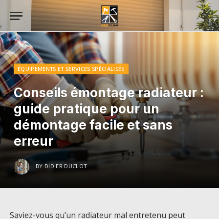
ÉQUIPEMENTS ET SERVICES SPÉCIALISÉS
Conseils émontage radiateur :
guide pratique pour un
démontage facile et sans
erreur
BY
DIDIER DUCLOT
Saviez-vous qu’un radiateur mal entretenu peut