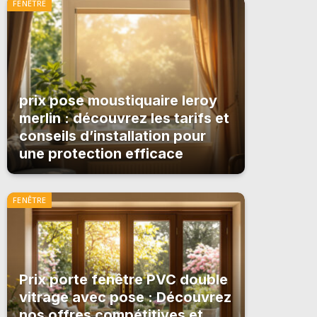
FENÊTRE
prix pose moustiquaire leroy
merlin : découvrez les tarifs et
conseils d’installation pour
une protection efficace
FENÊTRE
Prix porte fenêtre PVC double
vitrage avec pose : Découvrez
nos offres compétitives et