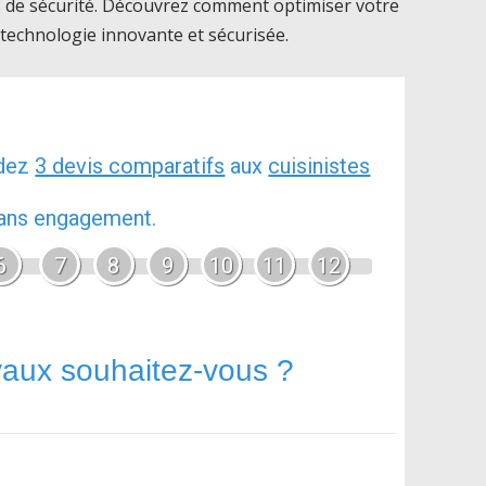
s de sécurité. Découvrez comment optimiser votre
 technologie innovante et sécurisée.
ndez
3 devis comparatifs
aux
cuisinistes
 sans engagement.
6
7
8
9
10
11
12
vaux souhaitez-vous ?