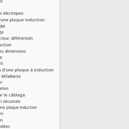
on
s électriques
’une plaque induction
dié
ge
teur, différentiel)
uction
des dimensions
re
nt
on d’une plaque à induction
 défaillante
er
ation
r le câblage
n sécurisée
ne plaque induction
es
on
andées